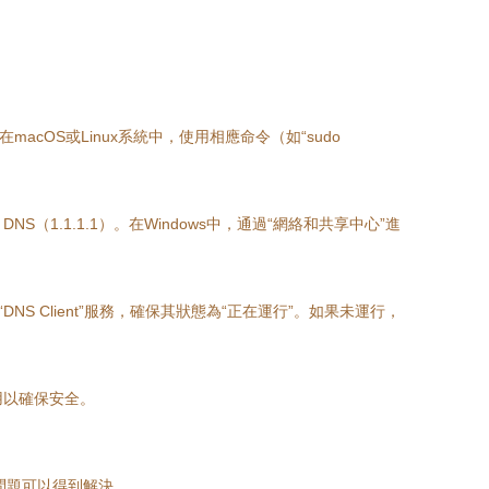
在macOS或Linux系統中，使用相應命令（如“sudo
 DNS（1.1.1.1）。在Windows中，通過“網絡和共享中心”進
DNS Client”服務，確保其狀態為“正在運行”。如果未運行，
用以確保安全。
析問題可以得到解決。